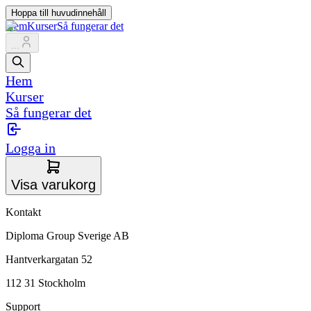
Hoppa till huvudinnehåll
Hem
Kurser
Så fungerar det
...
Hem
Kurser
Så fungerar det
Logga in
Visa varukorg
Kontakt
Diploma Group Sverige AB
Hantverkargatan 52
112 31 Stockholm
Support